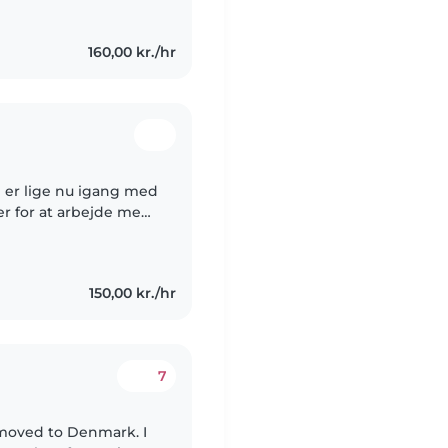
160,00 kr./hr
g er lige nu igang med
er for at arbejde med
 med en masse hjælp,
150,00 kr./hr
7
 moved to Denmark. I