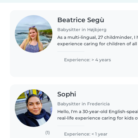
Beatrice Segù
Babysitter in Højbjerg
As a multi-lingual, 27 childminder, I 
experience caring for children of all
school-aged kids. I'm responsible, fr
with a wide..
Experience: > 4 years
Sophi
Babysitter in Fredericia
Hello, I'm a 30-year-old English-spe
real-life experience caring for kids 
babies to teens. I'm also fluent in B
Urdu. I love..
(1)
Experience: < 1 year