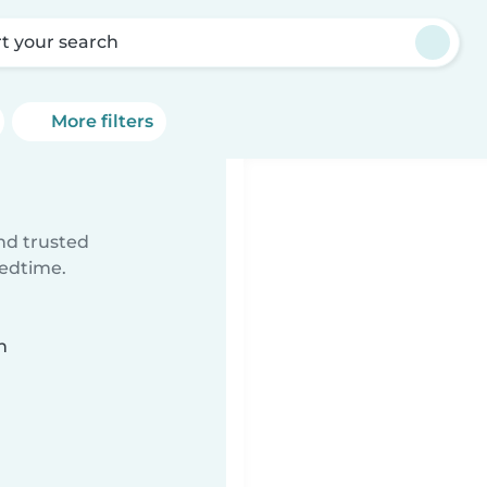
rt your search
More filters
ind trusted
bedtime.
n