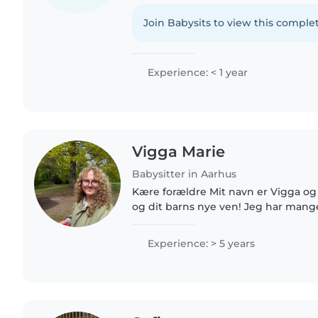
være sammen med børn. Jeg går til 
aktiv og vant..
Join Babysits to view this complet
Experience: < 1 year
Vigga Marie
Babysitter in Aarhus
Kære forældre Mit navn er Vigga og 
og dit barns nye ven! Jeg har mange års erfaring med
børnepasning – både privat og genn
daginstitution,..
Experience: > 5 years