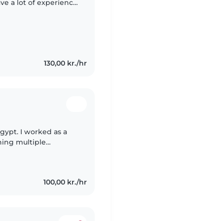
ve a lot of experience
care and child care. I
130,00 kr./hr
gypt. I worked as a
hing multiple
 history, geography) I
100,00 kr./hr