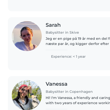
Sarah
Babysitter in Skive
Jeg er en pige på 19 år med en del fr
næste par år, og kigger derfor efter
barnepige. Jeg har erfaring med at 
fætter og er meget tålmodig..
Experience: < 1 year
Vanessa
Babysitter in Copenhagen
Hi! I'm Vanessa, a friendly and carin
with two years of experience worki
preschoolers. I'm comfortable aroun