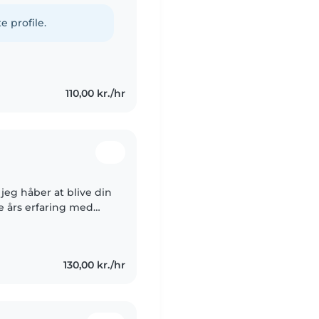
håndbold, så jeg er
e profile.
110,00 kr./hr
jeg håber at blive din
em 2 års arbejde i
130,00 kr./hr