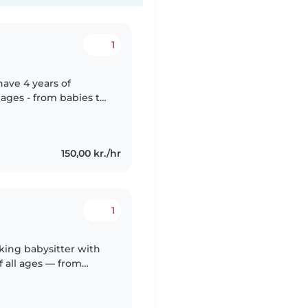
1
have 4 years of
 ages - from babies to
iendly, and patient,
150,00 kr./hr
1
aking babysitter with
of all ages — from
engali, Hindi, and