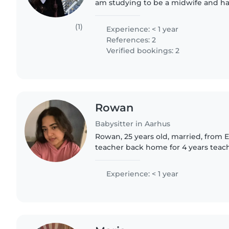
am studying to be a midwife and ha
with kids through hospital work, day
am looking..
(1)
Experience: < 1 year
References: 2
Verified bookings: 2
Rowan
Babysitter in Aarhus
Rowan, 25 years old, married, from E
teacher back home for 4 years teac
different subjects including (Arabic,
am a friendly, calm,..
Experience: < 1 year