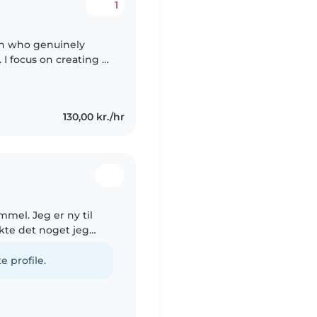
1
on who genuinely
I focus on creating a
 where kids feel
130,00 kr./hr
er ny til
kte det noget jeg
e profile.