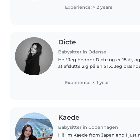
doing household..
Experience: > 2 years
Dicte
Babysitter in Odense
Hej! Jeg hedder Dicte og er 18 år, o
at afslutte 2.g på en STX. Jeg brænd
børn og vil elske at kunne bidrage
hvor jeg..
Experience: < 1 year
Kaede
Babysitter in Copenhagen
Hi! I'm Kaede from Japan and I just