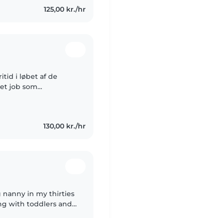
125,00 kr./hr
itid i løbet af de
 et job som
passe min 3 årige
130,00 kr./hr
g nanny in my thirties
ng with toddlers and
d pets, cooking,