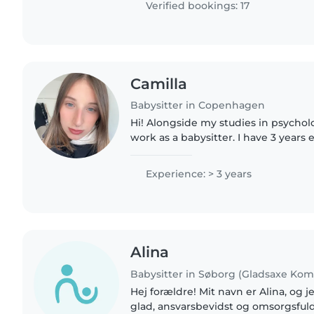
Verified bookings: 17
Camilla
Babysitter in Copenhagen
Hi! Alongside my studies in psycholo
work as a babysitter. I have 3 years 
children and I am a very empathetic,
person...
Experience: > 3 years
Alina
Babysitter in Søborg (Gladsaxe K
Hej forældre! Mit navn er Alina, og je
glad, ansvarsbevidst og omsorgsfuld