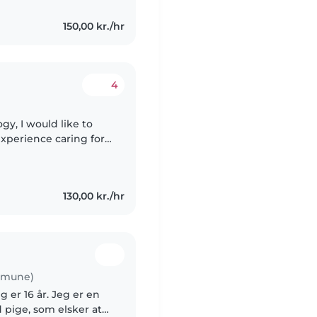
150,00 kr./hr
4
gy, I would like to
experience caring for
 creative, and patient
130,00 kr./hr
ommune)
g er 16 år. Jeg er en
 pige, som elsker at