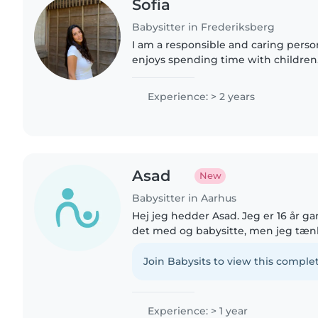
Sofia
Babysitter in Frederiksberg
I am a responsible and caring pers
enjoys spending time with children. 
safe, calm and positive environment
comfortable, listened..
Experience: > 2 years
Asad
New
Babysitter in Aarhus
Hej jeg hedder Asad. Jeg er 16 år gammel. Jeg 
det med og babysitte, men jeg tæn
godt gad og prøve. Jeg har selv en lillebror på 10 år og
ham bruger jeg..
Join Babysits to view this complet
Experience: > 1 year