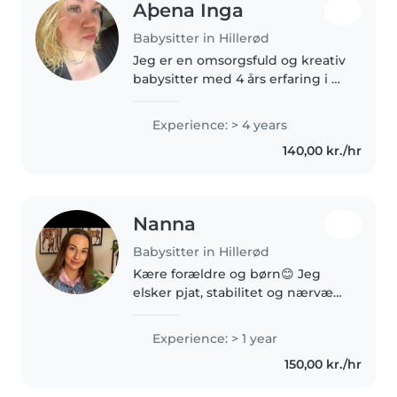
Aþena Inga
Babysitter in Hillerød
Jeg er en omsorgsfuld og kreativ
babysitter med 4 års erfaring i at
passe børn i alle aldre. Jeg taler
dansk, engelsk og islandsk, og
Experience: > 4 years
jeg er førstehjælpscertificeret.
140,00 kr./hr
Jeg er behagelig..
Nanna
Babysitter in Hillerød
Kære forældre og børn😊 Jeg
elsker pjat, stabilitet og nærvær.
Det jeg kan byde ind med er
opbygge tryghed og skabe en
Experience: > 1 year
god relation mellem mig og
150,00 kr./hr
jeres børn så de føler sig godt
tilpas...