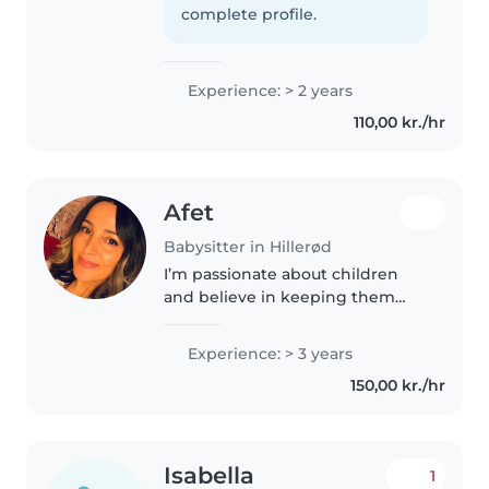
tegne, læse, spille musik og lege.
complete profile.
Jeg er komfortabel..
Experience: > 2 years
110,00 kr./hr
Afet
Babysitter in Hillerød
I’m passionate about children
and believe in keeping them
healthy, safe, and happy. I
homeschooled my daughter
Experience: > 3 years
from age 2.5 to 12 and have cared
150,00 kr./hr
for children ages 1–10. I love
creating..
Isabella
1