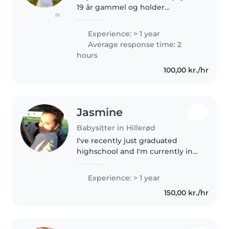
19 år gammel og holder
(1)
sabbatår. Jeg har erfaring med
at passe familiemedlemmer og
Experience: > 1 year
hjælpe til i en børnehaveklasse.
Average response time: 2
Jeg elsker at lave kreative
hours
aktiviteter,..
100,00 kr./hr
Jasmine
Babysitter in Hillerød
I've recently just graduated
highschool and I'm currently in
my gap year, looking for a
babysitting job to save up a little
Experience: > 1 year
extra money. I love taking care of
150,00 kr./hr
kids while being creative..