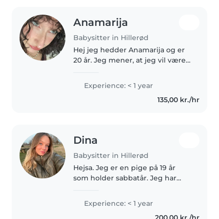
Anamarija
Babysitter in Hillerød
Hej jeg hedder Anamarija og er
20 år. Jeg mener, at jeg vil være
et rigtig godt valg til at passe
jeres barn/børn, fordi jeg er
Experience: < 1 year
meget opmærksom på at
135,00 kr./hr
tilpasse mig det enkelte barns..
Dina
Babysitter in Hillerød
Hejsa. Jeg er en pige på 19 år
som holder sabbatår. Jeg har
stor passion for børn og har
førhen arbejde i vuggestue.
Experience: < 1 year
Været sanglærer for en ung pige
200,00 kr./hr
og hjulpet en ukrainsk pige