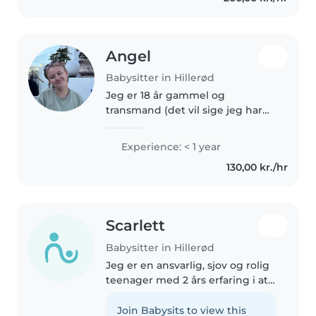
med..
Angel
Babysitter in Hillerød
Jeg er 18 år gammel og
transmand (det vil sige jeg har
skiftet køn), jeg har ikke den
store erfaring med at passe børn
Experience: < 1 year
men har mindre kusiner og
130,00 kr./hr
fætre jeg har taget mig lidt af,
derudover..
Scarlett
Babysitter in Hillerød
Jeg er en ansvarlig, sjov og rolig
teenager med 2 års erfaring i at
passe børn i børnehave- og
skolealder. Jeg er glad for at
Join Babysits to view this