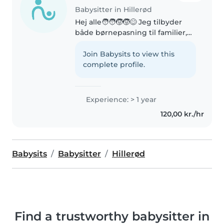
Babysitter in Hillerød
Hej alle🧑🧑🧒🧒😊 Jeg tilbyder
både børnepasning til familier,
der kunne bruge lidt ekstra
hjælp og ro i hverdagen - eller
Join Babysits to view this
bare lejlighedsvis ((: Mit navn er
complete profile.
Isabella Jeg er 15 år (fylder..
Experience: > 1 year
120,00 kr./hr
Babysits
Babysitter
Hillerød
Find a trustworthy babysitter in