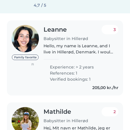
4,7 / 5
Leanne
3
Babysitter in Hillerød
Hello, my name is Leanne, and I
live in Hillerød, Denmark. I would
love the opportunity to nanny
Family favorite
for a family here, as I enjoy
(1)
Experience: > 2 years
learning more about Danish
References: 1
culture while also gaining..
Verified bookings: 1
205,00 kr./hr
Mathilde
2
Babysitter in Hillerød
Hej, Mit navn er Mathilde, jeg er