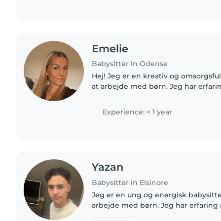
Emelie
Babysitter in Odense
Hej! Jeg er en kreativ og omsorgsfu
at arbejde med børn. Jeg har erfar
småbørn og børnehavebørn og er 
kæledyr og madlavning. Jeg..
Experience: < 1 year
Yazan
Babysitter in Elsinore
Jeg er en ung og energisk babysitter
arbejde med børn. Jeg har erfaring
børnehave- og skolealderen, især