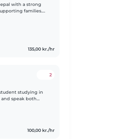
epal with a strong
supporting families.
e deep knowledge
135,00 kr./hr
2
y student studying in
h and speak both
ysitting experience to
100,00 kr./hr