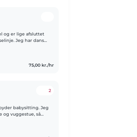
og er lige afsluttet
elinje. Jeg har danset
ker at være sammen
75,00 kr./hr
2
byder babysitting. Jeg
ve og vuggestue, så
re og deres behov.