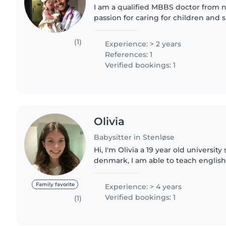
I am a qualified MBBS doctor from n
passion for caring for children and 
My medical education has given m
about child health,..
(1)
Experience: > 2 years
References: 1
Verified bookings: 1
Olivia
Babysitter in Stenløse
Hi, I'm Olivia a 19 year old universit
denmark, I am able to teach englis
danish and english. I have prior bab
a 5 year old..
Family favorite
Experience: > 4 years
Verified bookings: 1
(1)