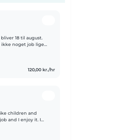
liver 18 til august.
 ikke noget job lige
ver dag, så det kan jeg
120,00 kr./hr
like children and
b and I enjoy it. I
tain them. I have