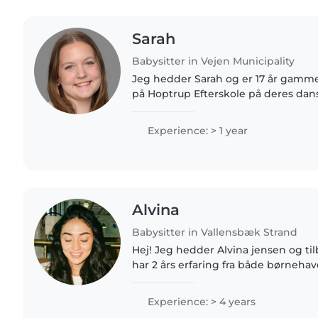
Sarah
Babysitter in Vejen Municipality
Jeg hedder Sarah og er 17 år gammel 
på Hoptrup Efterskole på deres dans
i 8 år og har masser energi og els
med børn, da..
Experience: > 1 year
Alvina
Babysitter in Vallensbæk Strand
Hej! Jeg hedder Alvina jensen og til
har 2 års erfaring fra både børneha
jeg er vant til børn i forskellige ald
Derudover..
Experience: > 4 years