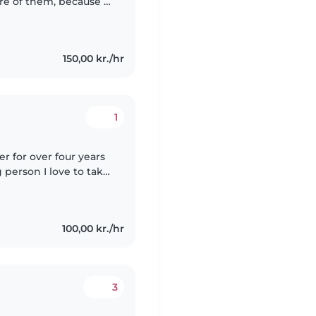
re of them, because i
 think it is quite good
150,00 kr./hr
1
er for over four years
 person I love to take
n cook,bake, help out
100,00 kr./hr
3