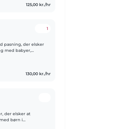
125,00 kr./hr
1
ld pasning, der elsker
ing med babyer,
komfortabel med
130,00 kr./hr
, der elsker at
 med børn i
 dem med ADHD,