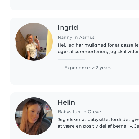
Ingrid
Nanny in Aarhus
Hej, jeg har mulighed for at passe je
uger af sommerferien, jeg skal vider
sommeren er slut. Jeg er kreativ, om
elsker at..
Experience: > 2 years
Helin
Babysitter in Greve
Jeg elsker at babysitte, fordi det g
at være en positiv del af børns liv. 
udforske, lære og have det sjovt, s