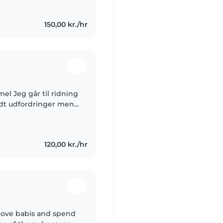
l..
150,00 kr./hr
el Jeg går til ridning
 lidt udfordringer men
g glad og så kan jeg
120,00 kr./hr
I love babis and spend