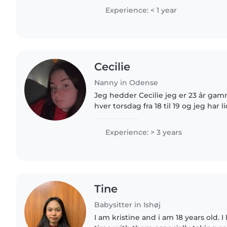
autisme og astma. Jeg er komfortabe
Experience: < 1 year
Cecilie
Nanny in Odense
Jeg hedder Cecilie jeg er 23 år gamm
hver torsdag fra 18 til 19 og jeg har
jeg elsker at passe børn det gør mi
godt..
Experience: > 3 years
Tine
Babysitter in Ishøj
I am kristine and i am 18 years old. 