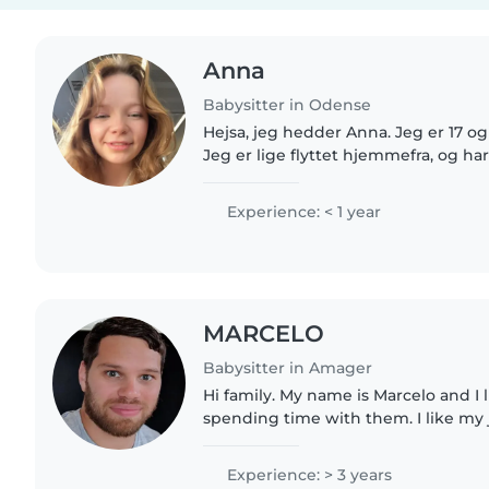
Anna
Babysitter in Odense
Hejsa, jeg hedder Anna. Jeg er 17 og b
Jeg er lige flyttet hjemmefra, og har
nu. Jeg laver selv mad til mig selv h
sagtens..
Experience: < 1 year
MARCELO
Babysitter in Amager
Hi family. My name is Marcelo and I 
spending time with them. I like my jo
can help with homework, play and enter
experience on..
Experience: > 3 years