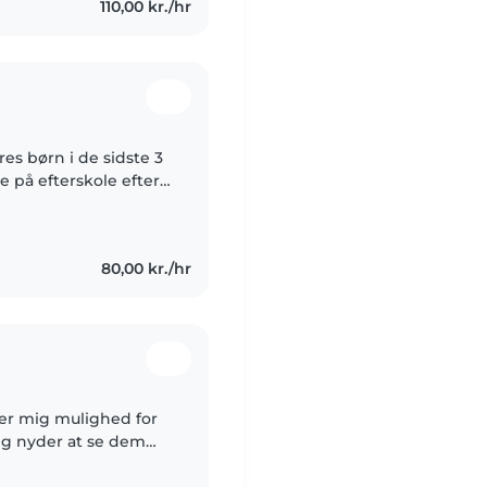
110,00 kr./hr
res børn i de sidste 3
e på efterskole efter
sorgsfuld, rolig,
80,00 kr./hr
iver mig mulighed for
Jeg nyder at se dem
amtidig med at jeg kan