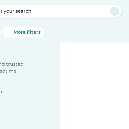
rt your search
More filters
ind trusted
bedtime.
n