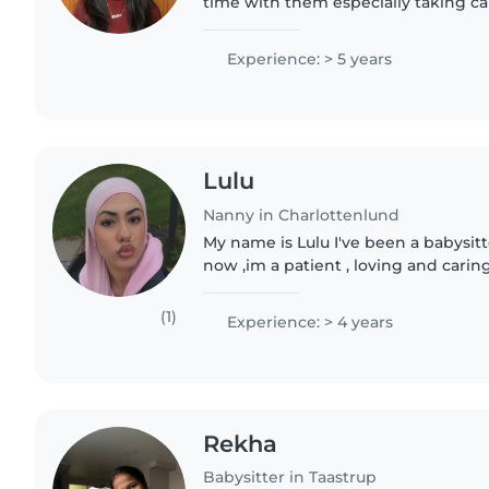
time with them especially taking ca
learn new things about babies, and i
to..
Experience: > 5 years
Lulu
Nanny in Charlottenlund
My name is Lulu I've been a babysitt
now ,im a patient , loving and caring
care of kids and help them out I ca
with..
(1)
Experience: > 4 years
Rekha
Babysitter in Taastrup