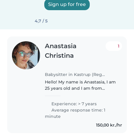
Sign up for free
4,7 / 5
Anastasia
1
Christina
Babysitter in Kastrup (Region Hovedstaden)
Hello! My name is Anastasia, I am
25 years old and I am from
Greece. I have a background in
Early Childhood Care, including a
Experience: > 7 years
diploma and a post-secondary
Average response time: 1
apprenticeship, and several..
minute
150,00 kr./hr