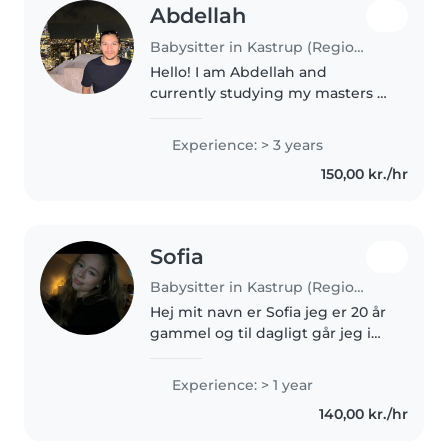
Abdellah
Babysitter in Kastrup (Region Hovedstaden)
Hello! I am Abdellah and
currently studying my masters at
UCPH. Just few months ago I
finished my au pair experience
Experience: > 3 years
in the US where I took care of 3
150,00 kr./hr
kids : 3 yo boy and 2 yo twins...
Sofia
Babysitter in Kastrup (Region Hovedstaden)
Hej mit navn er Sofia jeg er 20 år
gammel og til dagligt går jeg i
3.G i Valby. Jeg har ikke passet
børn i sådan et her format før,
Experience: > 1 year
men har dog passet både
140,00 kr./hr
familievenner og families..