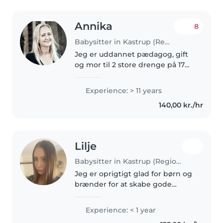
Annika
8
Babysitter in Kastrup (Region Hovedstaden)
Jeg er uddannet pædagog, gift
og mor til 2 store drenge på 17
og 14 år. Jeg arbejder til hverdag
som pædagog i en privatejet
Experience: > 11 years
vuggestue i Ørestad i Kø jeg ikke
140,00 kr./hr
arbejder fuld tid, kan..
Lilje
Babysitter in Kastrup (Region Hovedstaden)
Jeg er oprigtigt glad for børn og
brænder for at skabe gode
oplevelser. Jeg er komfortabel
med børnepasning af aldre fra 5-
Experience: < 1 year
12 år. kæledyr og lette pligter.