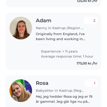
125,00 kr./hr
Kontakt mig for en hyggelig..
Adam
2
Nanny in Kastrup (Region Hovedstaden)
Originally from England, I've
been living and working in
Denmark since 2016. I've been in
childcare for 15 years - at a
Experience: > 11 years
nursery in London and as a
Average response time: 1 hour
private nanny in Copenhagen.
175,00 kr./hr
After..
Rosa
1
Babysitter in Kastrup (Region Hovedstaden)
Hej, jeg hedder Rosa og jeg er 19
år gammel. Jeg går lige nu på
gymnasium inde i byen og leder