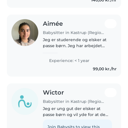
kan godt lide at være aktiv,..
Aimée
Babysitter in Kastrup (Region Hovedstaden)
Jeg er studerende og elsker at
passe børn. Jeg har arbejdet
som pædagogmedhjælper i en
international børnehave i
Experience: < 1 year
Hellerup. Derudover, har jeg
99,00 kr./hr
været lektiehjælper. Jeg kan
godt lide..
Wictor
Babysitter in Kastrup (Region Hovedstaden)
Jeg er ung gut der elsker at
passe børn og vil yde for at de
har det godt
Join Babysits to view this