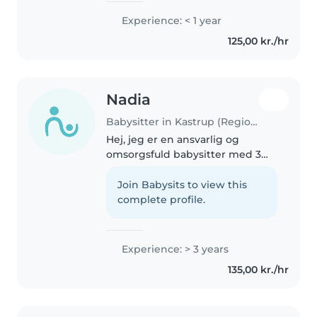
efter er job jeg kan have efter
Experience: < 1 year
skole og i weekender. Sidste år
125,00 kr./hr
inden keg startede i..
Nadia
Babysitter in Kastrup (Region Hovedstaden)
Hej, jeg er en ansvarlig og
omsorgsfuld babysitter med 3
års erfaring i at passe børn i alle
aldre. Jeg er komfortabel med
Join Babysits to view this
kæledyr, madlavning, pligter og
complete profile.
hjælp til lektier. Jeg taler..
Experience: > 3 years
135,00 kr./hr