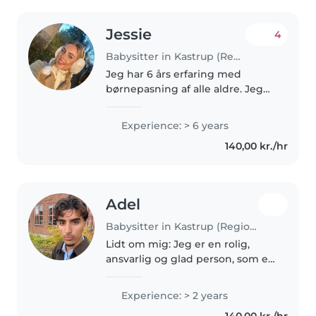
Jessie
4
Babysitter in Kastrup (Region Hovedstaden)
Jeg har 6 års erfaring med
børnepasning af alle aldre. Jeg
er kreativ, elsker at inddrage
musik og rytme i leg og læring.
Experience: > 6 years
Med empati og omsorg skaber
140,00 kr./hr
jeg trygge rammer, hvor børn
trives..
Adel
Babysitter in Kastrup (Region Hovedstaden)
Lidt om mig: Jeg er en rolig,
ansvarlig og glad person, som er
vant til at have med børn at
gøre. I min fritid spiller jeg
Experience: > 2 years
fodbold og styrketræner. Jeg
140,00 kr./hr