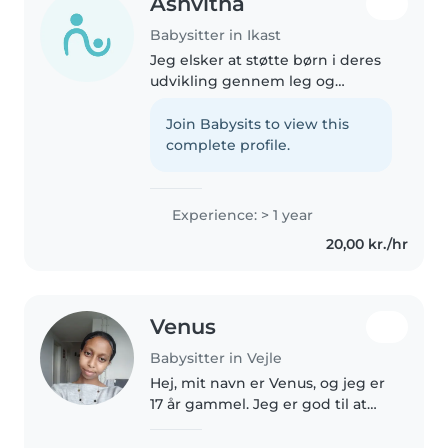
Ashvitha
Babysitter in Ikast
Jeg elsker at støtte børn i deres
udvikling gennem leg og
kreativitet. Med et års erfaring
med babyer, småbørn,
Join Babysits to view this
børnehavebørn og skolebørn,
complete profile.
brænder jeg for at give
omsorgsfuld og engageret..
Experience: > 1 year
20,00 kr./hr
Venus
Babysitter in Vejle
Hej, mit navn er Venus, og jeg er
17 år gammel. Jeg er god til at
skabe tryghed og hygge med
børn, og jeg elsker at tegne, lave