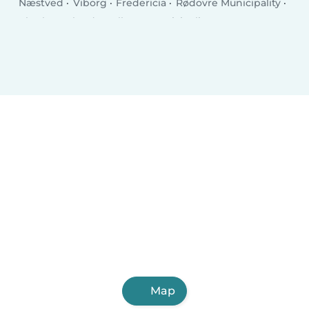
Næstved
Viborg
Fredericia
Rødovre Municipality
Charlottenlund
Ballerup Municipality
Køge
Hillerød
Taastrup
Elsinore
Holstebro
Slagelse
Albertslund
Holbæk
Sønderborg
Svendborg
Allerød Municipality
Hjørring
Nørresundby
Glostrup Municipality
Ringsted
Map