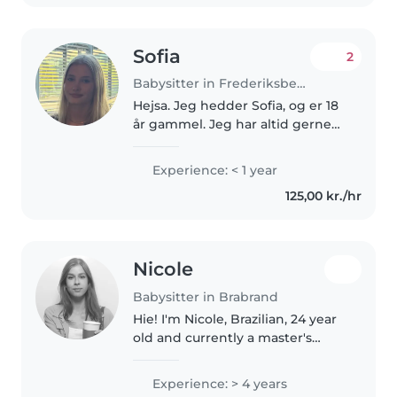
behagelig med kæledyr,
madlavning,..
Sofia
2
Babysitter in Frederiksberg
Hejsa. Jeg hedder Sofia, og er 18
år gammel. Jeg har altid gerne
ville arbejde med børn, så derfor
prøver jeg babysitning. Jeg har
Experience: < 1 year
selv 2 mindre søskende på 6 og
125,00 kr./hr
13, så jeg kender..
Nicole
Babysitter in Brabrand
Hie! I'm Nicole, Brazilian, 24 year
old and currently a master's
student in Aarhus. Im passionate
about kids and my experience
Experience: > 4 years
with little ones include 2 years of