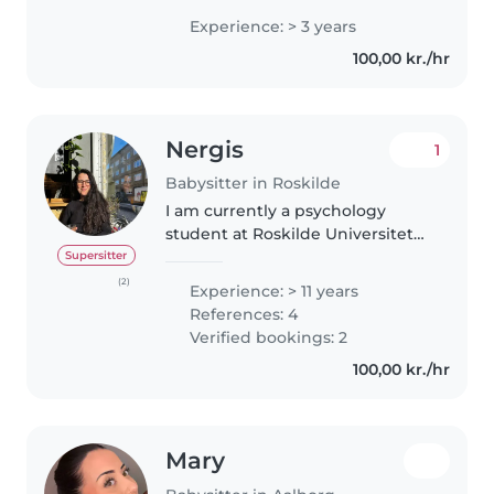
af mine venner og familie
Experience: > 3 years
snakker dansk. Jeg ryger ikke og
100,00 kr./hr
drikker ikke. Og jeg..
Nergis
1
Babysitter in Roskilde
I am currently a psychology
student at Roskilde Universitet
(RUC). I have more than 10 years
Supersitter
of experience caring for children
(2)
Experience: > 11 years
through babysitting, helping
References: 4
with homework, teaching,..
Verified bookings: 2
100,00 kr./hr
Mary