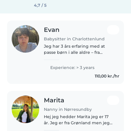
4,7 / 5
Evan
Babysitter in Charlottenlund
Jeg har 3 års erfaring med at
passe børn i alle aldre – fra
småbørn til teenagere. Jeg er
kreativ af natur og elsker at
Experience: > 3 years
organisere spil, musik og
110,00 kr./hr
praktiske aktiviteter, samtidig
med..
Marita
Nanny in Nørresundby
Hej jeg hedder Marita jeg er 17
år. Jeg er fra Grønland men jeg
er rigtig god til dansk fordi flest