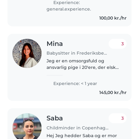
Experience:
kreative aktiviteter og spille spil.
general.experience.
Er du på udkig..
100,00 kr./hr
Mina
3
Babysitter in Frederiksberg
Jeg er en omsorgsfuld og
ansvarlig pige i 20'ere, der elsker
at passe børn. Jeg læser på
sygeplejerskeuddannelse og er
Experience: < 1 year
førstehjælpstrænet, så du kan
145,00 kr./hr
være sikker på, at dine børn er..
Saba
3
Childminder in Copenhagen
Hej Jeg hedder Saba og er mor