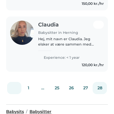
150,00 kr./hr
voluntary work at..
Claudia
Babysitter in Herning
Hej, mit navn er Claudia. Jeg
elsker at være sammen med
børn og skabe en tryg og sjov
hverdag for dem. Jeg har selv
Experience: < 1 year
yngre søskende, som jeg ofte
120,00 kr./hr
har passet, så jeg har erfaring
med..
1
...
25
26
27
28
Babysits
Babysitter