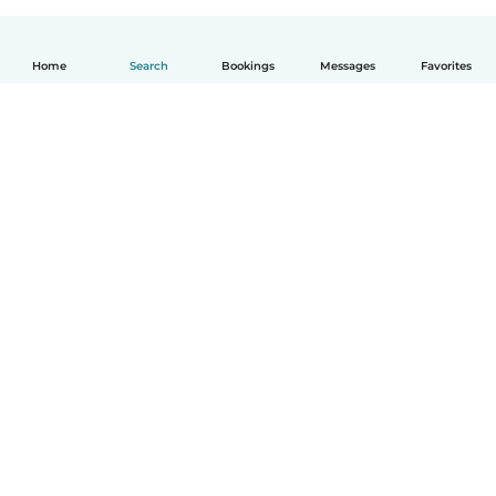
Home
Search
Bookings
Messages
Favorites
English
How it works
Help
Terms & Privacy
Pricing
Company details
Babysits for Work
Community standards
© Babysits B.V.