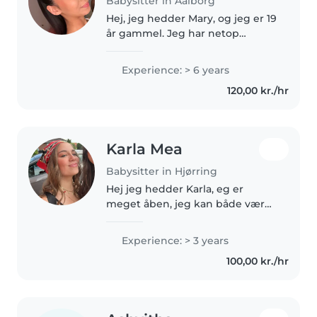
Babysitter in Aalborg
Hej, jeg hedder Mary, og jeg er 19
år gammel. Jeg har netop
afsluttet min
gymnasieuddannelse i Herning
Experience: > 6 years
og flytter til Aalborg i juli, hvor
120,00 kr./hr
jeg skal læse videre. Jeg elsker
børn og..
Karla Mea
Babysitter in Hjørring
Hej jeg hedder Karla, eg er
meget åben, jeg kan både være
snaksaglig men også stille, det
kommer an på barnet/børnenes
Experience: > 3 years
behov. Jeg har selv haft
100,00 kr./hr
udfordringer igennem tiden så
derfor..