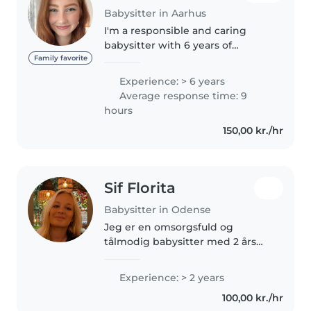
Babysitter in Aarhus
I'm a responsible and caring
babysitter with 6 years of
experience looking after
Family favorite
children of all ages. I'm
Experience: > 6 years
comfortable with pets, cooking,
Average response time: 9
chores, and even helping with
hours
homework. I'm..
150,00 kr./hr
Sif Florita
Babysitter in Odense
Jeg er en omsorgsfuld og
tålmodig babysitter med 2 års
erfaring med babyer, småbørn
og børnehavebørn. Jeg går på
Experience: > 2 years
STX og er
100,00 kr./hr
førstehjælpscertificeret. Jeg er