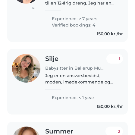
til en 12-årig dreng. Jeg har en
(3)
kandidatgrad i psykologi fra Iran
og 7 års erfaring som leder i en
Experience: > 7 years
børnehave med børn fra 6
Verified bookings: 4
måneder til 7 år. Jeg tilbyder..
150,00 kr./hr
Silje
1
Babysitter in Ballerup Municipality
Jeg er en ansvarsbevidst,
moden, imødekommende og
selvstændig kvinde på 21 år. Jeg
bor i Ballerup sammen med min
Experience: < 1 year
kæreste. Jeg har passet børn
150,00 kr./hr
siden jeg var 13 år og har
gennem årene..
Summer
2