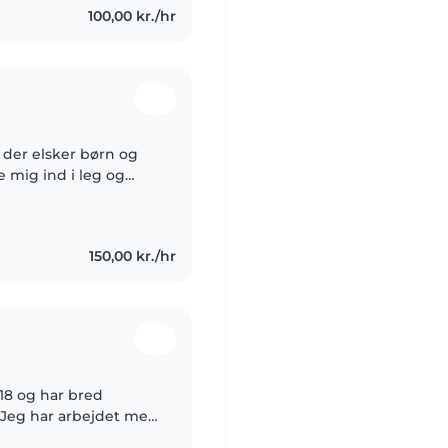
100,00 kr./hr
l der elsker børn og
ve mig ind i leg og
ting! Jeg går på stx i
150,00 kr./hr
18 og har bred
 Jeg har arbejdet med
lub (12-15 år), voksne