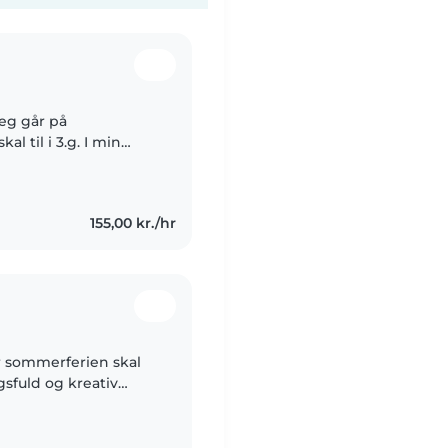
Jeg går på
al til i 3.g. I min
Bilka Holstebro, men
155,00 kr./hr
er sommerferien skal
gsfuld og kreativ
 med børn. Jeg har en