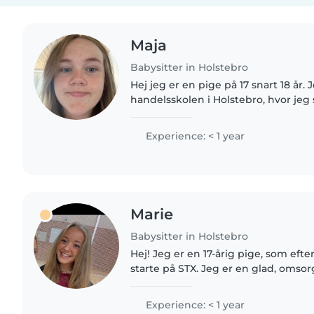
Maja
Babysitter in Holstebro
Hej jeg er en pige på 17 snart 18 år. 
handelsskolen i Holstebro, hvor jeg sk
fritid har jeg arbejdet i bistroen i 
bliver sagt op..
Experience: < 1 year
Marie
Babysitter in Holstebro
Hej! Jeg er en 17-årig pige, som eft
starte på STX. Jeg er en glad, omsor
person, der elsker at være sammen
nevø, som jeg..
Experience: < 1 year