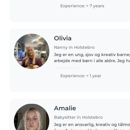
med hjerneskade og..
Experience: > 7 years
Olivia
Nanny in Holstebro
Jeg er en ung, sjov og kreativ barne
arbejde med børn i alle aldre. Jeg 
med forskellige behov, herunder A
autisme. Jeg er dygtig..
Experience: < 1 year
Amalie
Babysitter in Holstebro
Jeg er en ansvarlig, kreativ og tål