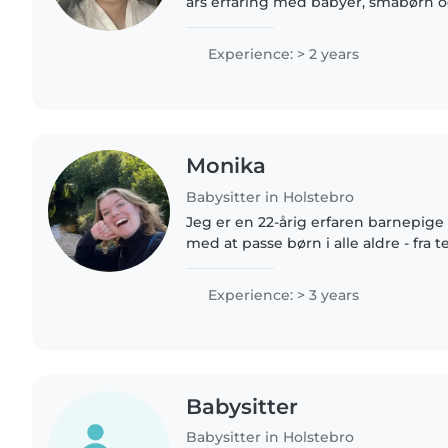
års erfaring med babyer, småbørn 
Jeg er komfortabel med at håndter
og udføre pligter...
Experience: > 2 years
Monika
Babysitter in Holstebro
Jeg er en 22-årig erfaren barnepige
med at passe børn i alle aldre - fra 
Jeg er omsorgsfuld, kreativ og mege
nyder at engagere..
Experience: > 3 years
Babysitter
Babysitter in Holstebro