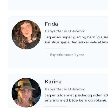
Frida
Babysitter in Holstebro
Jeg er en super glad og barnlig sjæ
barnlige sjæle. Jeg elsker selv at le
universer, og elsker at fordybe mig i 
holstebro..
Experience: < 1 year
Karina
Babysitter in Holstebro
Jeg er uddannet pædagog siden 20
erfaring med både børn og voksne.
børn i alderen 6-10 år, unge i juniorc