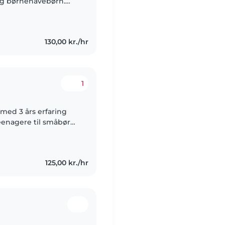
og børnehavebørn.
e kæledyr, lave mad
130,00 kr./hr
1
 med 3 års erfaring
teenagere til småbørn.
t ansvarlig, og jeg
125,00 kr./hr