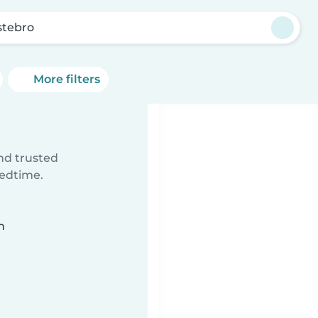
stebro
More filters
ind trusted
bedtime.
n