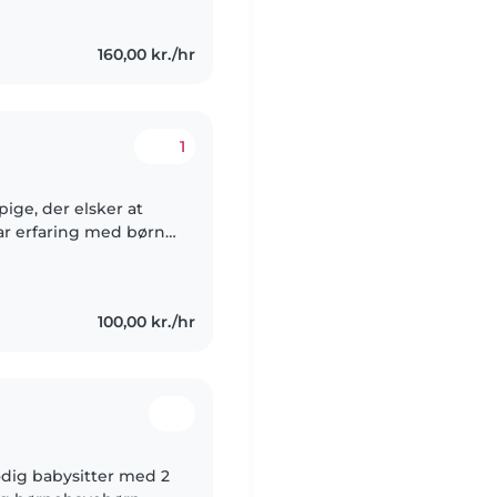
160,00 kr./hr
1
pige, der elsker at
har erfaring med børn
DHD, angst og
100,00 kr./hr
modig babysitter med 2