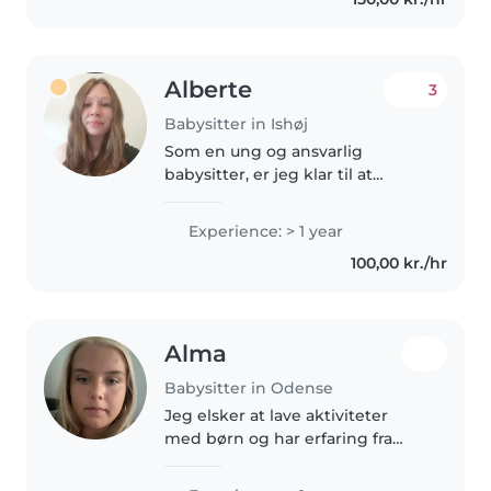
starte på medicinstudiet. Jeg vil..
Alberte
3
Babysitter in Ishøj
Som en ung og ansvarlig
babysitter, er jeg klar til at
hjælpe din familie. Jeg har 1 års
erfaring med at passe børn i
Experience: > 1 year
alderen fra kravlegård til
100,00 kr./hr
børnehavebørn, og jeg kan
hjælpe med..
Alma
Babysitter in Odense
Jeg elsker at lave aktiviteter
med børn og har erfaring fra
pasning alene med min søster
da hun var yngre. Jeg synes