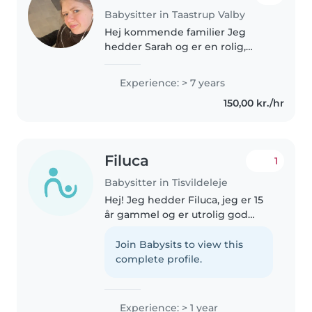
Babysitter in Taastrup Valby
Hej kommende familier Jeg
hedder Sarah og er en rolig,
ansvarlig og omsorgsfuld person.
Jeg er netop blevet optaget på
Experience: > 7 years
pædagoguddannelsen, fordi jeg
150,00 kr./hr
brænder for at arbejde med
børn..
Filuca
1
Babysitter in Tisvildeleje
Hej! Jeg hedder Filuca, jeg er 15
år gammel og er utrolig god
med børn. Jeg søger et
midlertidigt job som barnepige,
Join Babysits to view this
da jeg og min familie desværre
complete profile.
ikke har særlig meget stabilitet..
Experience: > 1 year