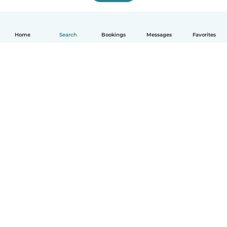
Home
Search
Bookings
Messages
Favorites
English
How it works
Help
Terms & Privacy
Pricing
Company details
Babysits for Work
Community standards
© Babysits B.V.