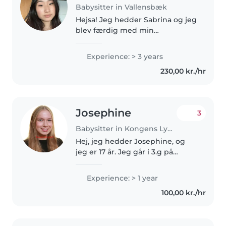
Babysitter in Vallensbæk
Hejsa! Jeg hedder Sabrina og jeg
blev færdig med min
handelsuddannelse sidste
sommer. Siden da har jeg
Experience: > 3 years
arbejdet fuldtid på et
230,00 kr./hr
advokatkontor, men nu har jeg
lyst noget nyt. Jeg er..
Josephine
3
Babysitter in Kongens Lyngby
Hej, jeg hedder Josephine, og
jeg er 17 år. Jeg går i 3.g på
gymnasiet, danser et par gange
om ugen. Det jeg allerbedst kan
Experience: > 1 year
lide, er dog at babysitte, fordi jeg
100,00 kr./hr
virkelig nyder at være..