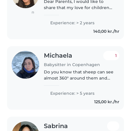
Dear Parents, I would like to
share that my love for children
(1)
stems from a deep passion for
fostering connections and
Experience: > 2 years
security. Although I have prior
140,00 kr./hr
experience caring for children,..
Michaela
1
Babysitter in Copenhagen
Do you know that sheep can see
almost 360° around them and
can recognise faces? Can you tell
whether Olaf actually knew
Experience: > 5 years
Samantha? I can, and I'd be
125,00 kr./hr
happy to share more fun animal..
Sabrina