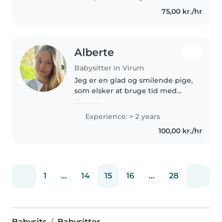
75,00 kr./hr
Alberte
Babysitter in Virum
Jeg er en glad og smilende pige,
som elsker at bruge tid med
børn og skabe trygge, sjove
omgivelser. Jeg er aktiv og kan
Experience: > 2 years
godt lide at røre mig, så jeg
100,00 kr./hr
deltager gerne i leg og
aktiviteter...
1
...
14
15
16
...
28
Babysits
Babysitter