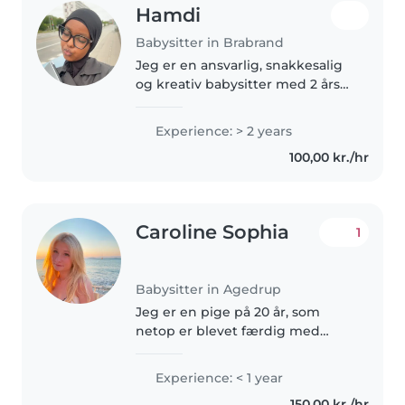
Hamdi
Babysitter in Brabrand
Jeg er en ansvarlig, snakkesalig
og kreativ babysitter med 2 års
erfaring i at passe børn i
børnehave- og skolealder. Jeg er
Experience: > 2 years
komfortabel med kæledyr,
100,00 kr./hr
madlavning, pligter og hjælp til..
Caroline Sophia
1
Babysitter in Agedrup
Jeg er en pige på 20 år, som
netop er blevet færdig med
gymnasiet. Lige nu holder jeg
sabbatår, hvor jeg arbejder,
Experience: < 1 year
inden jeg næste år håber på at
150,00 kr./hr