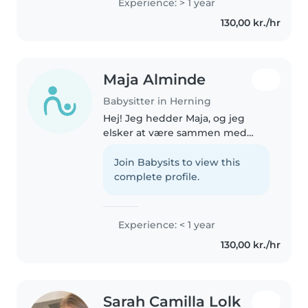
Experience: > 1 year
musik og håndværk er rigtigt
130,00 kr./hr
hyggeligt og at skabe sjove og
trygge..
Maja Alminde
Babysitter in Herning
Hej! Jeg hedder Maja, og jeg
elsker at være sammen med
børn, fordi jeg synes, det er
hyggeligt og sjovt at kunne lege,
Join Babysits to view this
være kreativ og skabe en tryg
complete profile.
stemning omkring dem. Jeg er
en..
Experience: < 1 year
130,00 kr./hr
Sarah Camilla Lolk