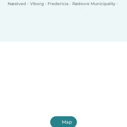
Næstved
Viborg
Fredericia
Rødovre Municipality
Charlottenlund
Ballerup Municipality
Køge
Hillerød
Taastrup
Elsinore
Holstebro
Slagelse
Albertslund
Holbæk
Sønderborg
Svendborg
Allerød Municipality
Hjørring
Nørresundby
Glostrup Municipality
Ringsted
Map