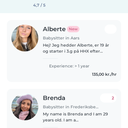
4,7 / 5
Alberte
New
Babysitter in Aars
Hej! Jeg hedder Alberte, er 19 år
og starter i 3.g på HHX efter
sommerferien. Ved siden af
skolen søger jeg et job som
Experience: > 1 year
babysitter, fordi jeg elsker at
135,00 kr./hr
være sammen med børn og
skabe..
Brenda
2
Babysitter in Frederiksberg
My name is Brenda and I am 29
years old. I am a
psychopedagogue with seven