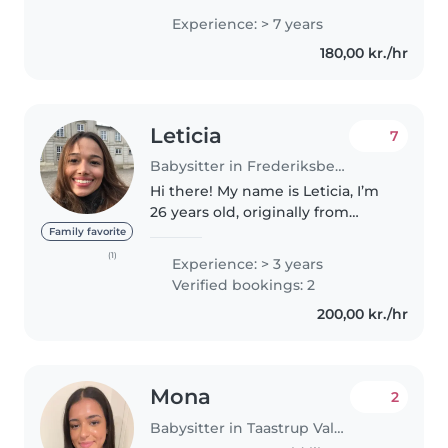
years of experience. I'm also able
Experience: > 7 years
to do the shopping, cook, help
180,00 kr./hr
with homework, do some light
housework...
Leticia
7
Babysitter in Frederiksberg
Hi there! My name is Leticia, I’m
26 years old, originally from
Brazil, and I speak Portuguese
Family favorite
and English. I recently moved to
(1)
Experience: > 3 years
Denmark with my Danish
Verified bookings: 2
husband. Over the years, I’ve..
200,00 kr./hr
Mona
2
Babysitter in Taastrup Valby