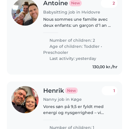
Antoine
2
New
Babysitting job in Hvidovre
Nous sommes une famille avec
deux enfants: un garçon d'1 an et
demi, et une fille de 4 ans. Nous
cherchons de l'aide en fin
Number of children: 2
d'aprem et soirée. Ex: récupérer
Age of children:
Toddler
•
enfants à la crèche, leur..
Preschooler
Last activity: yesterday
130,00 kr./hr
Henrik
1
New
Nanny job in Køge
Vores søn på 9,5 er fyldt med
energi og nysgerrighed – vi
leder efter en omsorgsfuld
barnepige, der er vant til børn
Number of children: 1