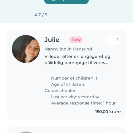
4,7 / 5
Julie
1
New
Nanny job in Hadsund
Vi leder efter en engageret og
pålidelig barnepige til vores
energiske og kreative 10 årige
pige. Vi foretrækker nogen, der
Number of children: 1
er tryg ved at lave mad en gang i
Age of children:
mellem og gerne deltager..
Gradeschooler
Last activity: yesterday
Average response time: 1 hour
150,00 kr./hr