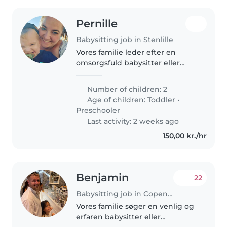
Pernille
Babysitting job in Stenlille
Vores familie leder efter en
omsorgsfuld babysitter eller
barnepige til vores to små
drenge, der er fyldt med energi,
Number of children: 2
nysgerrighed og
Age of children:
Toddler
•
snakkesalighed. Du skal være
Preschooler
tryg ved at lave..
Last activity: 2 weeks ago
150,00 kr./hr
Benjamin
22
Babysitting job in Copenhagen
Vores familie søger en venlig og
erfaren babysitter eller