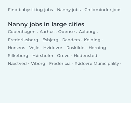
Find babysitting jobs
Nanny jobs
Childminder jobs
Nanny jobs in large cities
Copenhagen
Aarhus
Odense
Aalborg
Frederiksberg
Esbjerg
Randers
Kolding
Horsens
Vejle
Hvidovre
Roskilde
Herning
Silkeborg
Hørsholm
Greve
Hedensted
Næstved
Viborg
Fredericia
Rødovre Municipality
Charlottenlund
Ballerup Municipality
Køge
Hillerød
Taastrup
Elsinore
Holstebro
Slagelse
Albertslund
Holbæk
Sønderborg
Svendborg
Allerød Municipality
Hjørring
Nørresundby
Glostrup Municipality
Ringsted