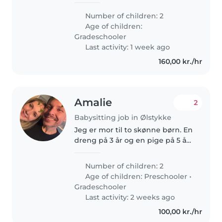
barnepige til vores to energiske
skolebørn. Jeg foretrækker en,
Number of children: 2
der er glad for madlavning og
Age of children:
huslige pligter. Jeg bor på..
Gradeschooler
Last activity: 1 week ago
160,00 kr./hr
Amalie
2
Babysitting job in Ølstykke
Jeg er mor til to skønne børn. En
dreng på 3 år og en pige på 5 år.
Jeg har skiftende arbejdstider
og møder mellem kl 5 og 20.
Number of children: 2
Nogle dage har jeg brug for at få
Age of children:
Preschooler
•
dem op og afleveret..
Gradeschooler
Last activity: 2 weeks ago
100,00 kr./hr