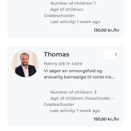
med vores søn på 6,5 år. Han har
Number of children: 1
skolevægring og går i 0.kl. Vi
Age of children:
søger en, som kan være..
Gradeschooler
Last activity: 1 week ago
130,00 kr./hr
Thomas
1
Nanny job in Lejre
Vi søger en omsorgsfuld og
ansvarlig barnepige til vores tre
børn – en er energisk, de to
andre kreative og snaksomme.
Number of children: 3
Hun skal være dygtig til
Age of children:
Preschooler
•
madlavning og lektiehjælp.
Gradeschooler
Hører gerne..
Last activity: 1 week ago
150,00 kr./hr