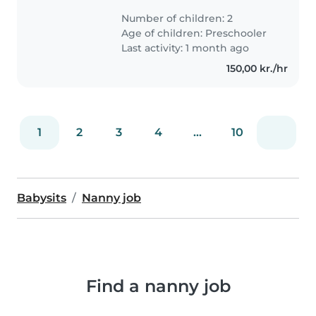
rengøring samt tøjvask. Børnene
Number of children: 2
er selvstændige så de kræver
Age of children:
Preschooler
ikke meget pasning blot at du er
Last activity: 1 month ago
her...
150,00 kr./hr
1
2
3
4
...
10
Babysits
Nanny job
Find a nanny job