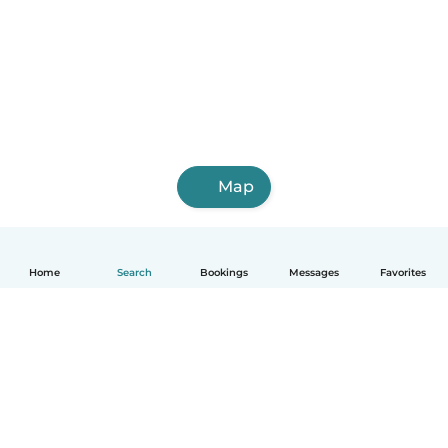
Map
Home
Search
Bookings
Messages
Favorites
English
How it works
Help
Terms & Privacy
Pricing