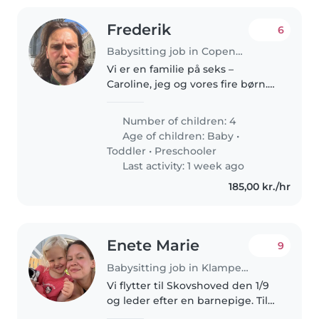
Frederik
6
Babysitting job in Copenhagen
Vi er en familie på seks –
Caroline, jeg og vores fire børn.
Hverdagen er fuld af liv, støj og
uforudsigelige øjeblikke, men
Number of children: 4
også af nærvær, nysgerrighed
Age of children:
Baby
•
og fælles måltider omkring..
Toddler
•
Preschooler
Last activity: 1 week ago
185,00 kr./hr
Enete Marie
9
Babysitting job in Klampenborg
Vi flytter til Skovshoved den 1/9
og leder efter en barnepige. Til
januar kommer vores tredje