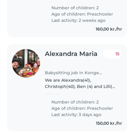
barn, og der har vi brug for en
Number of children: 2
fuldtid. Indtil januar vil vi også
Age of children:
Preschooler
godt kunne tilbyde..
Last activity: 2 weeks ago
160,00 kr./hr
Alexandra Maria
15
Babysitting job in Kongens Lyngby
We are Alexandra(41),
Christoph(40), Ben (4) and Lilli(
almost 3) moving from Germany
to Kopenhagen end of July! As
Number of children: 2
we move without „ a village“, we
Age of children:
Preschooler
would love to have a reliable
Last activity: 3 days ago
and..
150,00 kr./hr