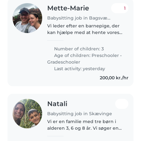
Mette-Marie
1
Babysitting job in Bagsværd
Vi leder efter en barnepige, der
kan hjælpe med at hente vores
tre børn fra skole og børnehave.
Alle børn er selvhjulpne og kan
Number of children: 3
det meste selv. Vi leder efter en
Age of children:
Preschooler
•
der vil hygge med..
Gradeschooler
Last activity: yesterday
200,00 kr./hr
Natali
Babysitting job in Skævinge
Vi er en familie med tre børn i
alderen 3, 6 og 8 år. Vi søger en
barnepige (m/k) som kan være