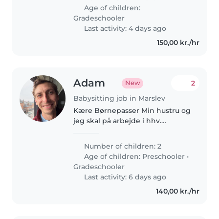
med ADHD og gerne har
Age of children:
erfaring med kæledyr.
Gradeschooler
Last activity: 4 days ago
150,00 kr./hr
Adam
2
New
Babysitting job in Marslev
Kære Børnepasser Min hustru og
jeg skal på arbejde i hhv.
hjemmefra og i København, Vi
bor til daglig i USA og derfor har
Number of children: 2
vi ingen institution og mulighed
Age of children:
Preschooler
•
for børnepasning i DK inden..
Gradeschooler
Last activity: 6 days ago
140,00 kr./hr