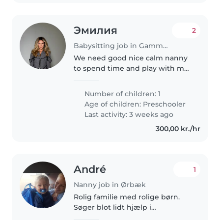
Эмилия
2
Babysitting job in Gammel Lejre
We need good nice calm nanny
to spend time and play with my
daughter
Number of children: 1
Age of children:
Preschooler
Last activity: 3 weeks ago
300,00 kr./hr
André
1
Nanny job in Ørbæk
Rolig familie med rolige børn.
Søger blot lidt hjælp i
hverdagen. Herunder hjælp til