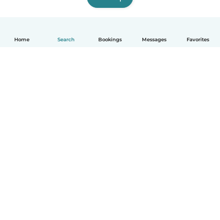
Home
Search
Bookings
Messages
Favorites
English
How it works
Help
Terms & Privacy
Pricing
Company details
Babysits for Work
Community standards
© Babysits B.V.