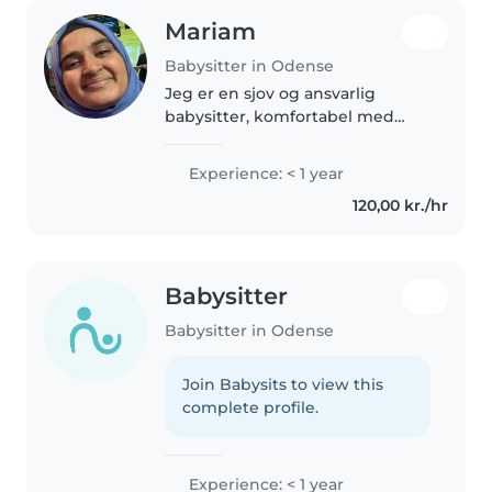
Mariam
Babysitter in Odense
Jeg er en sjov og ansvarlig
babysitter, komfortabel med
pligter. Jeg har erfaring med
børn i skolealderen og
Experience: < 1 year
teenageren. Jeg er meget
120,00 kr./hr
snakkesalig, og jeg kan hjælpe
med tegning, musik..
Babysitter
Babysitter in Odense
Join Babysits to view this
complete profile.
Experience: < 1 year