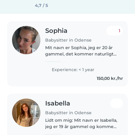
4,7 / 5
Sophia
1
Babysitter in Odense
Mit navn er Sophia, jeg er 20 år
gammel, det kommer naturligt
til mig af være sammen med
børn, da jeg arbejder 30 timer
Experience: < 1 year
ugentligt i en vuggestue i
150,00 kr./hr
Bellinge, jeg er god til at danne..
Isabella
Babysitter in Odense
Lidt om mig: Mit navn er Isabella,
jeg er 19 år gammel og kommer
oprindeligt fra Island. Jeg leder