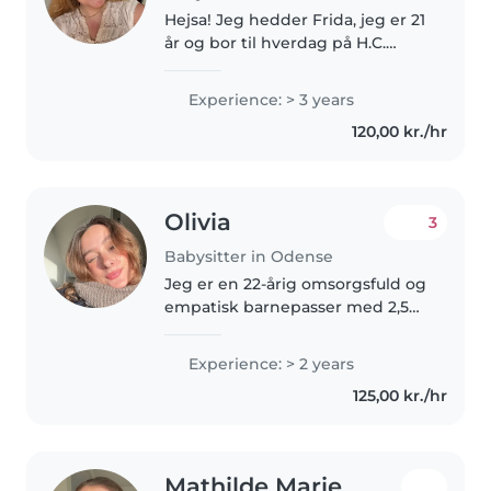
Hejsa! Jeg hedder Frida, jeg er 21
år og bor til hverdag på H.C.
Ørsted kollegiet i Odense M. Jeg
er netop blevet færdig med mit
Experience: > 3 years
andet sabbatår hvor jeg det
120,00 kr./hr
sidste år har arbejdet..
Olivia
3
Babysitter in Odense
Jeg er en 22-årig omsorgsfuld og
empatisk barnepasser med 2,5
års erfaring fra mit sabbatår, hvor
jeg har arbejdet både på skoler, i
Experience: > 2 years
børnehaver og i vuggestuer. Jeg
125,00 kr./hr
elsker at arbejde..
Mathilde Marie