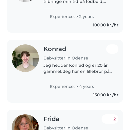
tilbringe min tid på fodbold,
være sammen med venner og
familie samt være kreativ
Experience: > 2 years
derhjemme. Jeg er
100,00 kr./hr
imødekommende, engageret og
en ansvarlig pige,..
Konrad
Babysitter in Odense
Jeg hedder Konrad og er 20 år
gammel. Jeg har en lillebror på
8, som jeg altid har passet
meget, hvor vi har lavet alt fra at
Experience: > 4 years
være ude og lege, tegnet, spillet
150,00 kr./hr
spil og bare slappet..
Frida
2
Babysitter in Odense