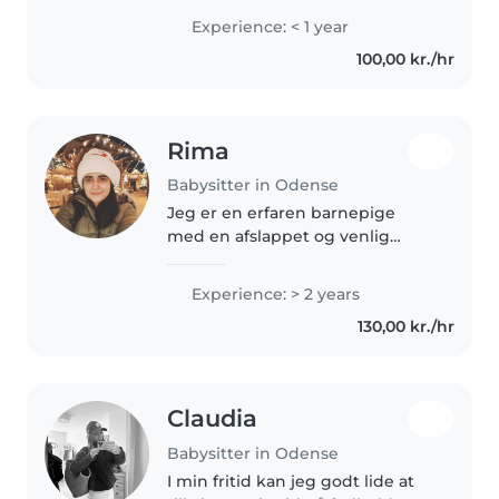
efter muligheden for at hjælpe
Experience: < 1 year
en sød familie som babysitter, da
100,00 kr./hr
jeg elsker at..
Rima
Babysitter in Odense
Jeg er en erfaren barnepige
med en afslappet og venlig
personlighed. Jeg har 2 års
erfaring med at passe børn i
Experience: > 2 years
alderen fra 1 til 12 år. Jeg nyder at
130,00 kr./hr
engagere børn i kreative
aktiviteter..
Claudia
Babysitter in Odense
I min fritid kan jeg godt lide at