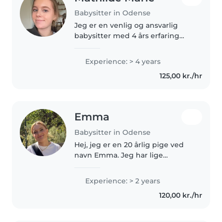
Babysitter in Odense
Jeg er en venlig og ansvarlig
babysitter med 4 års erfaring
med børn i alle aldre. Jeg er
førstehjælpscertificeret og har
Experience: > 4 years
en uddannelse fra Tietgen
125,00 kr./hr
skolen (hhx). Jeg elsker at
tegne,..
Emma
Babysitter in Odense
Hej, jeg er en 20 årlig pige ved
navn Emma. Jeg har lige
færdiggjort gymnasiet i
sommers og har derfor sabbatår.
Experience: > 2 years
Til hverdag arbejder jeg som
120,00 kr./hr
vikar på en folkeskole og som
tjener...