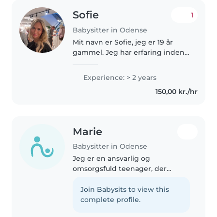
Sofie
1
Babysitter in Odense
Mit navn er Sofie, jeg er 19 år
gammel. Jeg har erfaring inden
for små børn 1-5 års alderen, jeg
har passet en dreng på 9mdr og
Experience: > 2 years
passet børn i min familie. Jeg har
150,00 kr./hr
en bil og har også..
Marie
Babysitter in Odense
Jeg er en ansvarlig og
omsorgsfuld teenager, der
elsker at passe børn. Jeg har 2
års erfaring med at passe børn i
Join Babysits to view this
alle aldre, fra børnehave til
complete profile.
teenager. Jeg er komfortabel