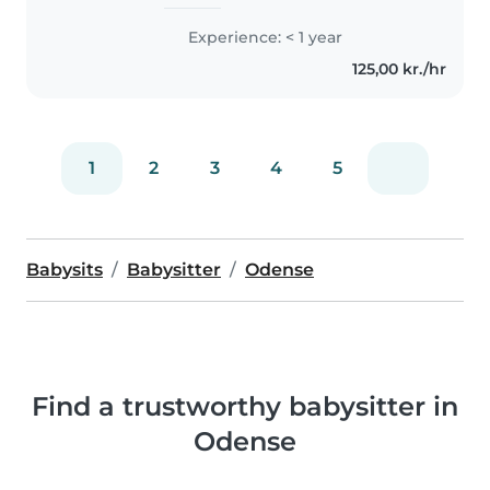
spiller..
Experience: < 1 year
125,00 kr./hr
1
2
3
4
5
Babysits
Babysitter
Odense
Find a trustworthy babysitter in
Odense