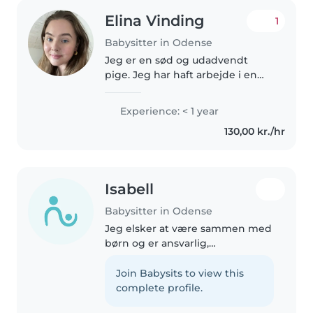
Elina Vinding
1
Babysitter in Odense
Jeg er en sød og udadvendt
pige. Jeg har haft arbejde i en
børnehave som jeg elskede at
arbejde i. Det har givet mig en
Experience: < 1 year
masse erfaring
130,00 kr./hr
Isabell
Babysitter in Odense
Jeg elsker at være sammen med
børn og er ansvarlig,
omsorgsfuld og tålmodig. Jeg
kan tegne, læse, og har erfaring
Join Babysits to view this
med forskellige aktiviteter som
complete profile.
håndværk, musik og spil. Jeg