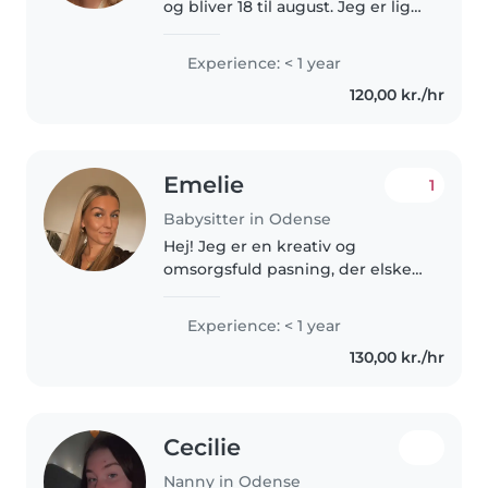
og bliver 18 til august. Jeg er lige
flyttet hjemmefra, og har ikke
noget job lige nu. Jeg laver selv
Experience: < 1 year
mad til mig selv hver dag, så det
120,00 kr./hr
kan jeg sagtens..
Emelie
1
Babysitter in Odense
Hej! Jeg er en kreativ og
omsorgsfuld pasning, der elsker
at arbejde med børn. Jeg har
erfaring med babyer, småbørn
Experience: < 1 year
og børnehavebørn og er
130,00 kr./hr
komfortabel med kæledyr og
madlavning. Jeg..
Cecilie
Nanny in Odense