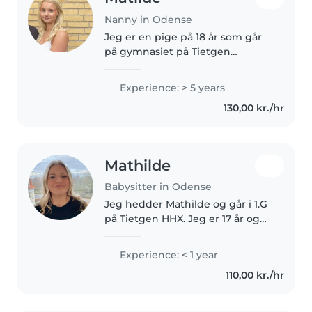
Nanny in Odense
Jeg er en pige på 18 år som går
på gymnasiet på Tietgen
handelsgymnasium. Jeg er en
ansvarsbevidst, omsorgsfuld og
Experience: > 5 years
positiv person, som elsker at
130,00 kr./hr
være sammen med børn. Jeg er
tålmodig,..
Mathilde
Babysitter in Odense
Jeg hedder Mathilde og går i 1.G
på Tietgen HHX. Jeg er 17 år og
fylder 18 i sommerferien. Jeg bor
med min familie og har 2 brødre,
Experience: < 1 year
en store og lillebror. Jeg har
110,00 kr./hr
førhen arbejdet næsten..