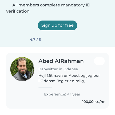
All members complete mandatory ID
verification
Sign up for free
4,7 / 5
Abed AlRahman
Babysitter in Odense
Hej! Mit navn er Abed, og jeg bor
i Odense. Jeg er en rolig,
ansvarlig og omsorgsfuld person,
der virkelig nyder at tilbringe tid
Experience: < 1 year
sammen med børn. Jeg har et
100,00 kr./hr
stort hjerte og gør altid..