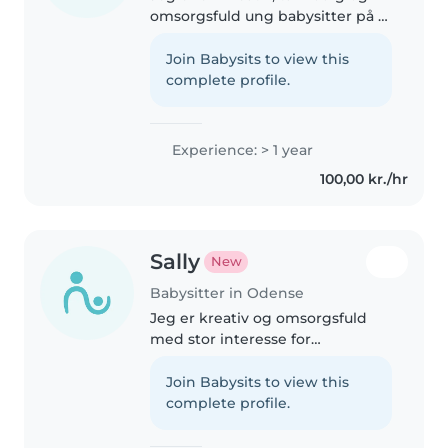
omsorgsfuld ung babysitter på 15
år. Jeg har 1 års erfaring med at
passe børn i alle aldre, fra
Join Babysits to view this
slyngelstørrelse til teenagere.
complete profile.
Selvom jeg endnu ikke..
Experience: > 1 year
100,00 kr./hr
Sally
New
Babysitter in Odense
Jeg er kreativ og omsorgsfuld
med stor interesse for
børnepasning, herunder babyer
og førskolebørn. Jeg er flydende
Join Babysits to view this
i dansk og engelsk og er vant til
complete profile.
at støtte børn med forskellige..