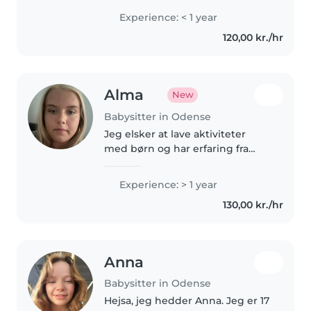
Experience: < 1 year
120,00 kr./hr
Alma
New
Babysitter in Odense
Jeg elsker at lave aktiviteter
med børn og har erfaring fra
pasning alene med min søster
da hun var yngre. Jeg synes
Experience: > 1 year
musik og håndværk er rigtigt
130,00 kr./hr
hyggeligt og at skabe sjove og
trygge..
Anna
Babysitter in Odense
Hejsa, jeg hedder Anna. Jeg er 17