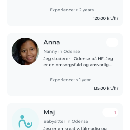
med kæledyr,..
Experience: > 2 years
120,00 kr./hr
Anna
Nanny in Odense
Jeg studerer i Odense på HF. Jeg
er en omsorgsfuld og ansvarlig
person, som elsker at være
sammen med børn. Jeg har
Experience: < 1 year
erfaring med at passe min
135,00 kr./hr
lillebror og mine yngre kusiner,
hvor..
Maj
1
Babysitter in Odense
Jeg er en kreativ, tålmodig og