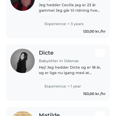
Jeg hedder Cecilie jeg er 23 år
gammel Jeg går til ridning hver
torsdag fra 18 til 19 og jeg har lidt
udfordringer men jeg elsker at
Experience: > 3 years
passe børn det gør mig glad og
120,00 kr./hr
så kan jeg godt..
Dicte
Babysitter in Odense
Hej! Jeg hedder Dicte og er 18 år,
og er lige nu igang med at
afslutte 2.g på en STX. Jeg
brænder for at arbejde med
Experience: < 1 year
børn og vil elske at kunne
150,00 kr./hr
bidrage med en masse hjælp,
hvor jeg..
Matilde