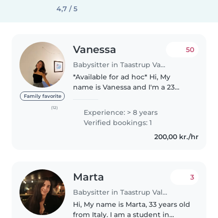
4,7 / 5
Vanessa
50
Babysitter in Taastrup Valby
*Available for ad hoc* Hi, My
name is Vanessa and I'm a 23
years old Nurse student. From
Family favorite
Copenhagen, Denmark. I'm a
(12)
Experience: > 8 years
certified babysitter and have
Verified bookings: 1
also been working in a daycare
200,00 kr./hr
for..
Marta
3
Babysitter in Taastrup Valby
Hi, My name is Marta, 33 years old
from Italy. I am a student in