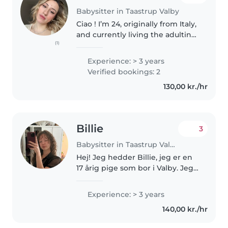
Babysitter in Taastrup Valby
Ciao ! I’m 24, originally from Italy,
and currently living the adulting
(1)
life with a Bachelor’s, a Master’s,
and a full-time job. But don’t
Experience: > 3 years
worry – I still have energy (and
Verified bookings: 2
patience!)..
130,00 kr./hr
Billie
3
Babysitter in Taastrup Valby
Hej! Jeg hedder Billie, jeg er en
17 årig pige som bor i Valby. Jeg
går på Sank Annæ Gymnasium
og leder efter et babysitnings
Experience: > 3 years
job. Jeg har selv to små
140,00 kr./hr
søskende som jeg har passet
hele..