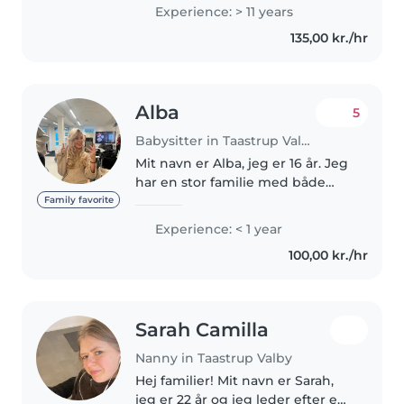
fully available for babysitting
Experience: > 11 years
jobs. I have experience taking
135,00 kr./hr
care of babies and young
children..
Alba
5
Babysitter in Taastrup Valby
Mit navn er Alba, jeg er 16 år. Jeg
har en stor familie med både
små og store søskende, derfor er
Family favorite
jeg også vant til at passe de små.
Experience: < 1 year
Jeg har arbejdet med børn i
100,00 kr./hr
mange år. Jeg betragter..
Sarah Camilla
Nanny in Taastrup Valby
Hej familier! Mit navn er Sarah,
jeg er 22 år og jeg leder efter en