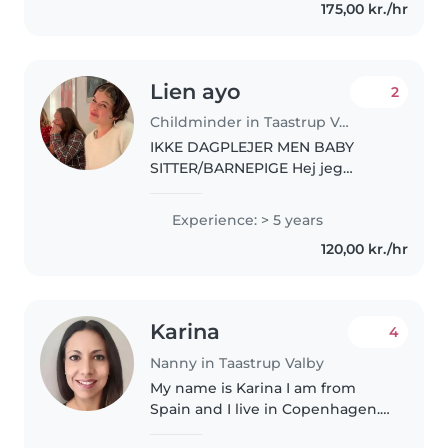
175,00 kr./hr
holder meget af børn og har
selv..
Lien ayo
2
Childminder in Taastrup Valby
IKKE DAGPLEJER MEN BABY
SITTER/BARNEPIGE Hej jeg
hedder Lién og jeg er 18 år. Jeg
går i gymnasiet og spiller masser
Experience: > 5 years
af musik. Jeg har fri 15:15 så jeg er
120,00 kr./hr
til rådighed alt derefter...
Karina
4
Nanny in Taastrup Valby
My name is Karina I am from
Spain and I live in Copenhagen. I
have a CPR number and I am