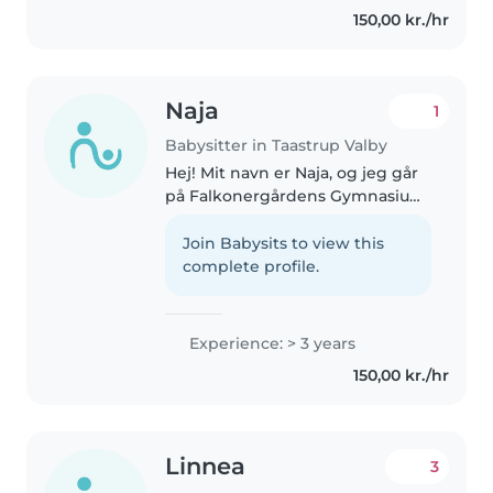
pædagoguddannelsen, fordi jeg
150,00 kr./hr
brænder for at arbejde med
børn..
Naja
1
Babysitter in Taastrup Valby
Hej! Mit navn er Naja, og jeg går
på Falkonergårdens Gymnasium.
I min fritid arbejder jeg som
tjener på Grannen, og derudover
Join Babysits to view this
er jeg både hjælpetræner og
complete profile.
hovedtræner i gymnastik...
Experience: > 3 years
150,00 kr./hr
Linnea
3