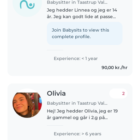
Babysitter in Taastrup Valby
Jeg hedder Linnea og jeg er 14
år. Jeg kan godt lide at passe
børn og vil derfor gerne være
barnepige/babysitter. Jeg har
Join Babysits to view this
erfaring fra at passe min
complete profile.
lillesøster og hjælper yngre
elever..
Experience: < 1 year
90,00 kr./hr
Olivia
2
Babysitter in Taastrup Valby
Hej! Jeg hedder Olivia, jeg er 19
år gammel og går i 2.g på
Falkonergårdens gymnasium.
Som person er jeg udadvendt ,
Experience: > 6 years
omsorgsfuld og smilende. Jeg