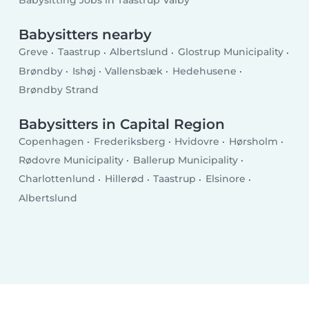
Babysitting Jobs in Taastrup Valby
Babysitters nearby
Greve
Taastrup
Albertslund
Glostrup Municipality
Brøndby
Ishøj
Vallensbæk
Hedehusene
Brøndby Strand
Babysitters in Capital Region
Copenhagen
Frederiksberg
Hvidovre
Hørsholm
Rødovre Municipality
Ballerup Municipality
Charlottenlund
Hillerød
Taastrup
Elsinore
Albertslund