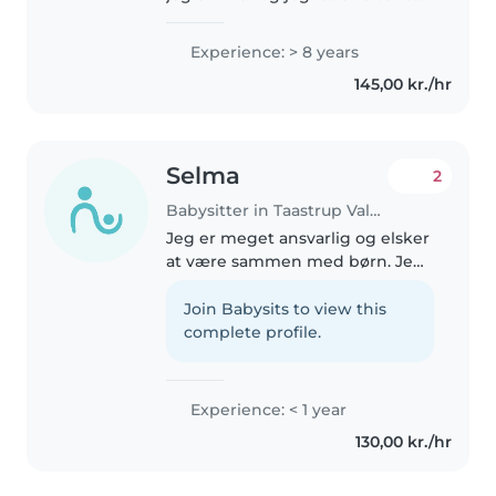
sød familie, jeg kan 20-30 timer
om ugen. Jeg har arbejdet i
Experience: > 8 years
børnehave hvor jeg havde 10
145,00 kr./hr
børn alene i flere uger..
Selma
2
Babysitter in Taastrup Valby
Jeg er meget ansvarlig og elsker
at være sammen med børn. Jeg
er social og er virkelig
opmærksom på barnet. Jeg
Join Babysits to view this
sørger altid for at de har det
complete profile.
godt og føler sig trygge. Jeg er
også..
Experience: < 1 year
130,00 kr./hr