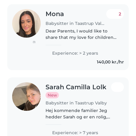
Mona
2
Babysitter in Taastrup Valby
Dear Parents, I would like to
share that my love for children
(1)
stems from a deep passion for
fostering connections and
Experience: > 2 years
security. Although I have prior
140,00 kr./hr
experience caring for children,..
Sarah Camilla Lolk
New
Babysitter in Taastrup Valby
Hej kommende familier Jeg
hedder Sarah og er en rolig,
ansvarlig og omsorgsfuld person.
Jeg er netop blevet optaget på
Experience: > 7 years