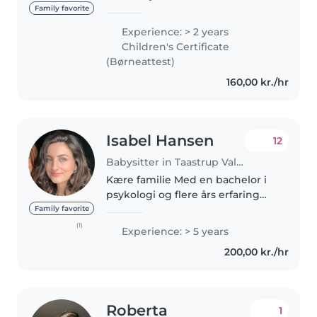
human nutrition at the
Family favorite
University of Copenhagen. I have
Experience: > 2 years
experience with kids from new
Children's Certificate
born to 11 years old. I lived..
(Børneattest)
160,00 kr./hr
Isabel Hansen
12
Babysitter in Taastrup Valby
Kære familie Med en bachelor i
psykologi og flere års erfaring
med børn er jeg klar til at blive
Family favorite
en tryg og omsorgsfuld del af
(1)
Experience: > 5 years
jeres hverdag. Jeg har arbejdet
200,00 kr./hr
fuldtid i en vuggestue..
Roberta
1