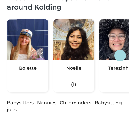
around Kolding
Bolette
Noelle
Terezinh
(1)
Babysitters
·
Nannies
·
Childminders
·
Babysitting
jobs