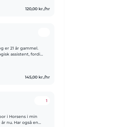
120,00 kr./hr
eg er 21 år gammel.
sk assistent, fordi
ære med til at skabe
145,00 kr./hr
1
bor i Horsens i min
o år nu. Har også en