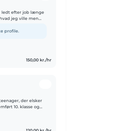
r ledt efter job længe
 hvad jeg ville men
ok fordi jeg stadig
e profile.
150,00 kr./hr
teenager, der elsker
mført 10. klasse og
eg er komfortabel med
120,00 kr./hr