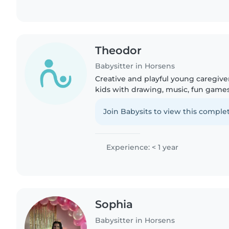
Theodor
Babysitter in Horsens
Creative and playful young caregiv
kids with drawing, music, fun gam
help. Comfortable cooking and with
Danish and English. Skilled..
Join Babysits to view this complet
Experience: < 1 year
Sophia
Babysitter in Horsens