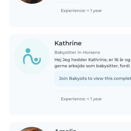
hund, den er dog allergi venlig til d
har studeret..
Experience: < 1 year
Kathrine
Babysitter in Horsens
Hej Jeg hedder Kathrine, er 16 år og fylder 17 i år. Jeg vil
gerne arbejde som babysitter, fordi 
være sammen med børn og har erfari
har før babysittet..
Join Babysits to view this complet
Experience: < 1 year