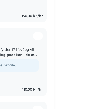
en store side🦮 Jeg
150,00 kr./hr
jeg godt kan lide at
ng med det. Jeg
e profile.
110,00 kr./hr