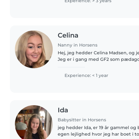
Experience: > 3 years
Celina
Nanny in Horsens
Hej, jeg hedder Celina Madsen, og j
Jeg er i gang med GF2 som pædagogi
jeg elsker at arbejde med børn og v
trygge, sjove og..
Experience: < 1 year
Ida
Babysitter in Horsens
jeg hedder Ida, er 19 år gammel og 
egen lejlighed hvor jeg har boet i t