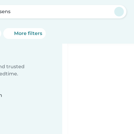
sens
More filters
ind trusted
bedtime.
n