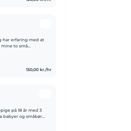
g har erfaring med at
et mine to små
e og ADHD, så jeg er
150,00 kr./hr
epige på 18 år med 3
 fra babyer og småbørn
v og elsker at tegne,