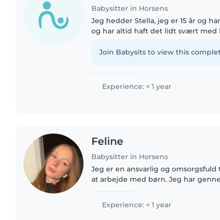
Babysitter in Horsens
Jeg hedder Stella, jeg er 15 år og ha
og har altid haft det lidt svært med
har altid elsket børn og passe dem n
selv lidt..
Join Babysits to view this complet
Experience: < 1 year
Feline
Babysitter in Horsens
Jeg er en ansvarlig og omsorgsfuld 
at arbejde med børn. Jeg har genne
har en førstehjælpscertificering. J
kæledyr og pligter..
Experience: < 1 year