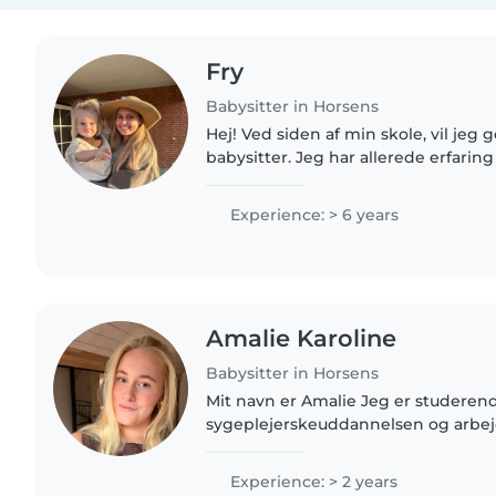
Fry
Babysitter in Horsens
Hej! Ved siden af min skole, vil jeg
babysitter. Jeg har allerede erfari
siden jeg var 13 år . Jeg er kreativ, 
udover at..
Experience: > 6 years
Amalie Karoline
Babysitter in Horsens
Mit navn er Amalie Jeg er studeren
sygeplejerskeuddannelsen og arbe
afløser på et plejehjem. Jeg har 2 års
vuggestue samt privat pasning. Jeg 
Experience: > 2 years