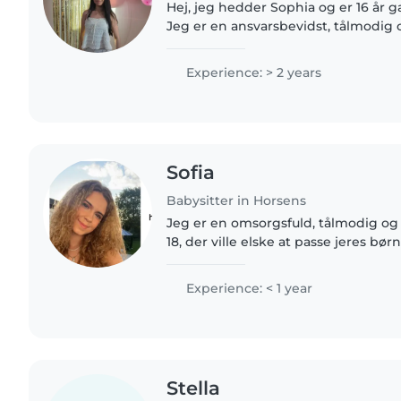
Hej, jeg hedder Sophia og er 16 år g
Jeg er en ansvarsbevidst, tålmodig 
som elsker at være sammen med børn
skabe en tryg..
Experience: > 2 years
Sofia
Babysitter in Horsens
Jeg er en omsorgsfuld, tålmodig og
18, der ville elske at passe jeres bør
decideret erfaring som barnepasser
at passe..
Experience: < 1 year
Stella