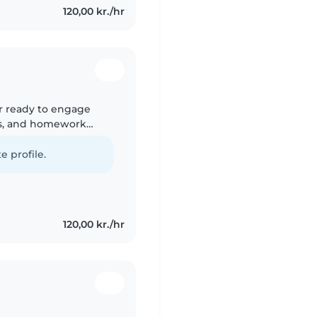
120,00 kr./hr
er ready to engage
es, and homework
 pets too—fluent in
e profile.
120,00 kr./hr