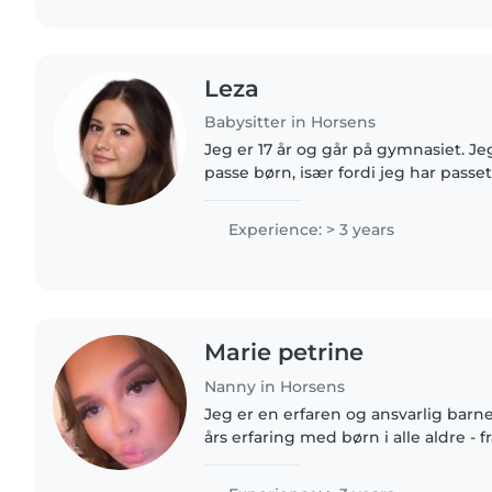
Leza
Babysitter in Horsens
Jeg er 17 år og går på gymnasiet. Je
passe børn, især fordi jeg har pass
søskende i mange år. De har autism
vant til at være..
Experience: > 3 years
Marie petrine
Nanny in Horsens
Jeg er en erfaren og ansvarlig barn
års erfaring med børn i alle aldre -
til skolebørn. Jeg er tålmodig og sjo
læse,..