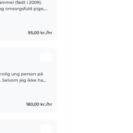
ammel (født i 2009).
og omsorgsfuld pige,
. Jeg er god til at
95,00 kr./hr
 rolig ung person på
n. Selvom jeg ikke har
, har jeg erfaring med
180,00 kr./hr