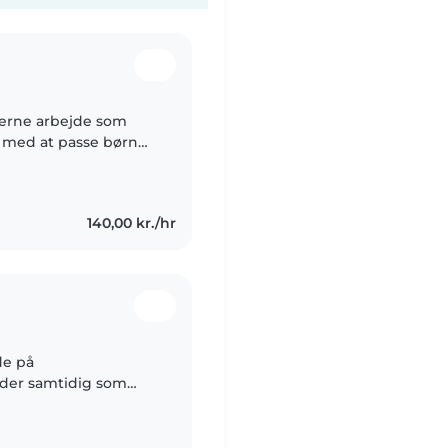
 gerne arbejde som
ng med at passe børn
sjov og energisk, og
140,00 kr./hr
de på
jder samtidig som
 erfaring i en
har..