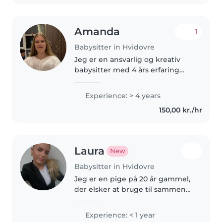
Amanda
1
Babysitter in Hvidovre
Jeg er en ansvarlig og kreativ
babysitter med 4 års erfaring
med børn i alle aldre. Jeg har
erfaring med børn med ADHD
Experience: > 4 years
og autisme og er
150,00 kr./hr
førstehjælpscertificeret. Jeg er
komfortabel..
Laura
New
Babysitter in Hvidovre
Jeg er en pige på 20 år gammel,
der elsker at bruge til sammen
med min kæreste. Jeg er en
ansvarlig og omsorgsfuld
Experience: < 1 year
babysitter med 1 års erfaring