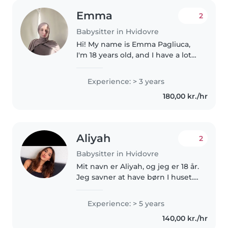
Emma
2
Babysitter in Hvidovre
Hi! My name is Emma Pagliuca,
I'm 18 years old, and I have a lot
of experience with children. I'm
the oldest of seven siblings, so
Experience: > 3 years
taking care of kids has always
180,00 kr./hr
been a natural part..
Aliyah
2
Babysitter in Hvidovre
Mit navn er Aliyah, og jeg er 18 år.
Jeg savner at have børn I huset.
Jeg kan hjælpe med at handle
ind, lave mad, hjælpe med
Experience: > 5 years
lektier, udføre let husarbejde.
140,00 kr./hr
Jeg har en del erfaring..