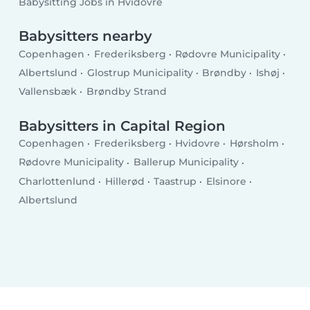
Babysitting Jobs in Hvidovre
Babysitters nearby
Copenhagen
Frederiksberg
Rødovre Municipality
Albertslund
Glostrup Municipality
Brøndby
Ishøj
Vallensbæk
Brøndby Strand
Babysitters in Capital Region
Copenhagen
Frederiksberg
Hvidovre
Hørsholm
Rødovre Municipality
Ballerup Municipality
Charlottenlund
Hillerød
Taastrup
Elsinore
Albertslund