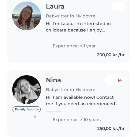
Laura
Babysitter in Hvidovre
Hi, I'm Laura. I'm interested in
childcare because I enjoy
interacting with children. I enjoy
helping them and learning
Experience: < 1 year
together. I would highlight that I
200,00 kr./hr
love doing crafts with them,..
Nina
14
Babysitter in Hvidovre
Hi! I am available now! Contact
me if you need an experienced
babysitter! :-) Jeg har babysittet
Family favorite
siden jeg var 16 år gammel og er
(2)
Experience: > 10 years
nu 29. Jeg plejede at passe to
250,00 kr./hr
søde unger, på henholdsvis..