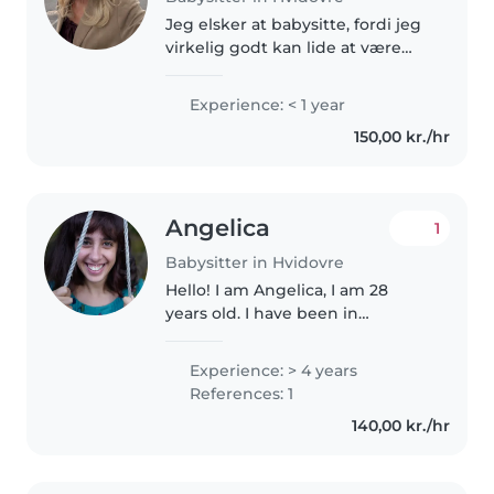
Jeg elsker at babysitte, fordi jeg
virkelig godt kan lide at være
sammen med børn og skabe
trygge og sjove rammer for dem.
Experience: < 1 year
Jeg er en ansvarlig og
150,00 kr./hr
omsorgsfuld person, som er god
til..
Angelica
1
Babysitter in Hvidovre
Hello! I am Angelica, I am 28
years old. I have been in
Denmark for almost 4 years and I
started my journey here working
Experience: > 4 years
as an aupair for one year. I am
References: 1
currently attending a baking..
140,00 kr./hr