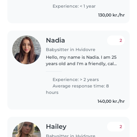
ogs godt kan lide mig er en
Experience: < 1 year
meget omsorgsfuld person har
130,00 kr./hr
ikke erfaring men har et par
små..
Nadia
2
Babysitter in Hvidovre
Hello, my name is Nadia. I am 25
years old and I'm a friendly, calm,
and responsible person. I enjoy
spending time with children
Experience: > 2 years
and know how to communicate
Average response time: 8
with them in a kind and..
hours
140,00 kr./hr
Hailey
2
Babysitter in Hvidovre