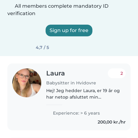
All members complete mandatory ID
verification
Sign up for free
4,7 / 5
Laura
2
Babysitter in Hvidovre
Hej! Jeg hedder Laura, er 19 år og
har netop afsluttet min
studentereksamen. Jeg har altid
været glad for at være sammen
Experience: > 6 years
med børn, og gennem de sidste
200,00 kr./hr
7 år har jeg arbejdet som
svømmetræner...