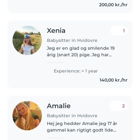
200,00 kr./hr
med børn i alderen 3-10 år. Jeg
er..
Xenia
1
Babysitter in Hvidovre
Jeg er en glad og smilende 19
årig (snart 20) pige. Jeg har
færdiggjort min HF uddannelse i
år, og starter på folkeskolelærer
Experience: > 1 year
uddannelsen i slut august. Jeg
140,00 kr./hr
har passet børn privat..
Amalie
2
Babysitter in Hvidovre
Hej jeg hedder Amalie jeg 17 år
gammel kan rigtigt godt lide
børn og har et indtryk af børn