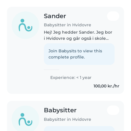
Sander
Babysitter in Hvidovre
Hej! Jeg hedder Sander. Jeg bor
i Hvidovre og går også i skole
her. Jeg arbejder på et
plejehjem et par dage om ugen,
Join Babysits to view this
det elsker jeg. Jeg kan vildt godt
complete profile.
lide at bruge tid med børn...
Experience: < 1 year
100,00 kr./hr
Babysitter
Babysitter in Hvidovre